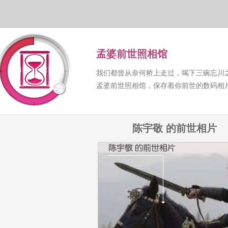
孟婆前世照相馆
我们都曾从奈何桥上走过，喝下三碗忘川
孟婆前世照相馆，保存着你前世的数码相
陈宇敬 的前世相片