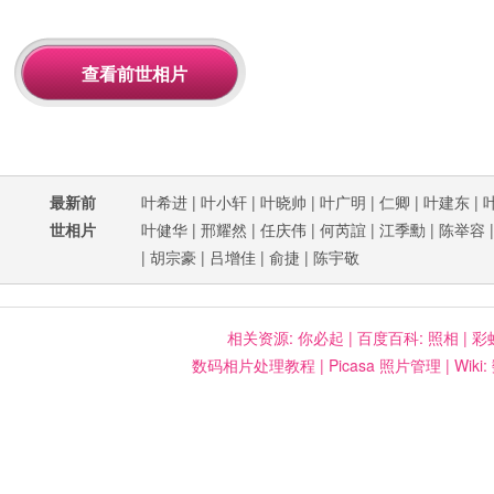
最新前
叶希进
|
叶小轩
|
叶晓帅
|
叶广明
|
仁卿
|
叶建东
|
世相片
叶健华
|
邢耀然
|
任庆伟
|
何芮誼
|
江季勳
|
陈举容
|
胡宗豪
|
吕增佳
|
俞捷
|
陈宇敬
相关资源:
你必起
|
百度百科: 照相
|
彩
数码相片处理教程
|
Picasa 照片管理
|
Wiki