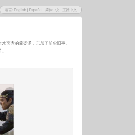
语言:
English
|
Español
|
简体中文
|
正體中文
之水烹煮的孟婆汤，忘却了前尘旧事。
片。