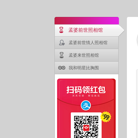
孟婆前世照相馆
孟婆前世情人照相馆
孟婆来世照相馆
我和明星比胸围