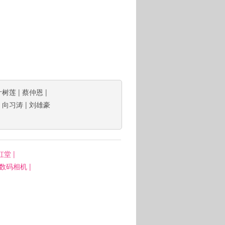
叶树莲
|
蔡仲恩
|
|
向习涛
|
刘雄豪
虹堂
|
: 数码相机
|