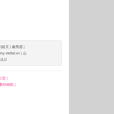
刘延芃
|
戴秀霞
|
my viettel.vn
|
山
ULU
虹堂
|
: 数码相机
|