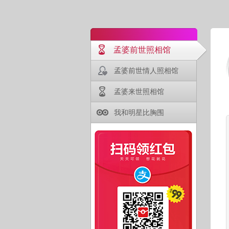
孟婆前世照相馆
孟婆前世情人照相馆
孟婆来世照相馆
我和明星比胸围