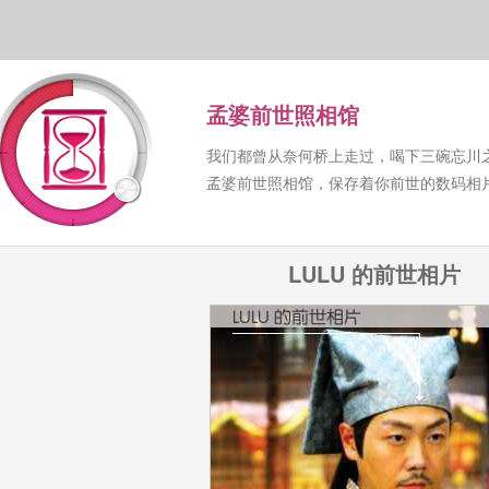
孟婆前世照相馆
我们都曾从奈何桥上走过，喝下三碗忘川
孟婆前世照相馆，保存着你前世的数码相
LULU 的前世相片