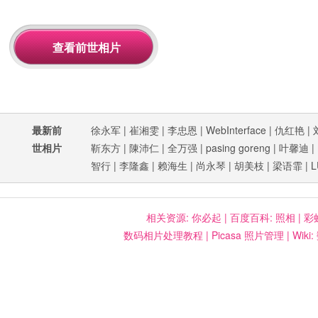
最新前
徐永军
|
崔湘雯
|
李忠恩
|
WebInterface
|
仇红艳
|
世相片
靳东方
|
陳沛仁
|
全万强
|
pasing goreng
|
叶馨迪
|
智行
|
李隆鑫
|
赖海生
|
尚永琴
|
胡美枝
|
梁语霏
|
L
相关资源:
你必起
|
百度百科: 照相
|
彩
数码相片处理教程
|
Picasa 照片管理
|
Wiki