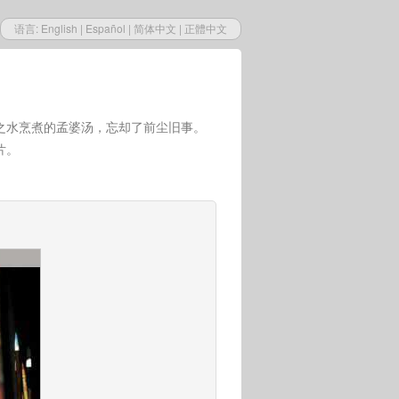
语言:
English
|
Español
|
简体中文
|
正體中文
之水烹煮的孟婆汤，忘却了前尘旧事。
片。