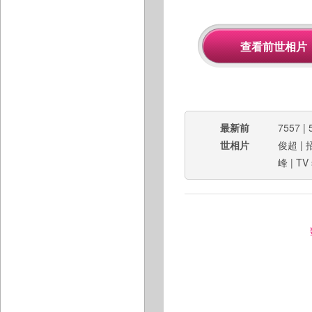
最新前
7557
|
世相片
俊超
|
峰
|
TV 