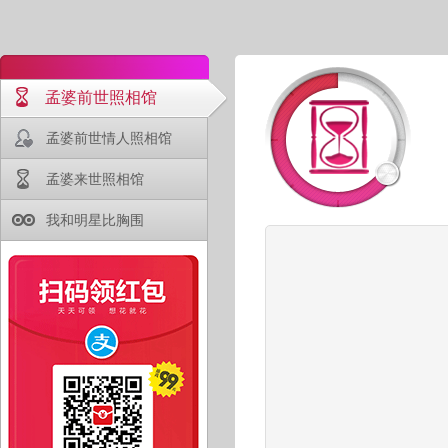
孟婆前世照相馆
孟婆前世情人照相馆
孟婆来世照相馆
我和明星比胸围