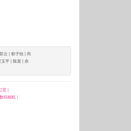
苏云
|
郁子怡
|
尚
夏玉平
|
陈宠
|
赤
虹堂
|
: 数码相机
|