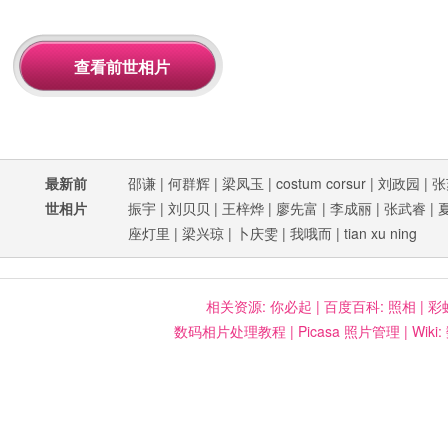
最新前
邵谦
|
何群辉
|
梁凤玉
|
costum corsur
|
刘政园
|
张
世相片
振宇
|
刘贝贝
|
王梓烨
|
廖先富
|
李成丽
|
张武睿
|
座灯里
|
梁兴琼
|
卜庆雯
|
我哦而
|
tian xu ning
相关资源:
你必起
|
百度百科: 照相
|
彩
数码相片处理教程
|
Picasa 照片管理
|
Wiki