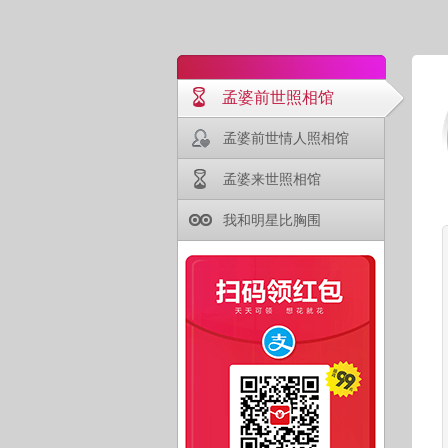
孟婆前世照相馆
孟婆前世情人照相馆
孟婆来世照相馆
我和明星比胸围