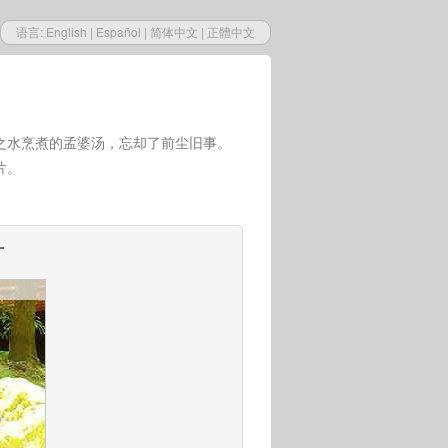
语言:
English
|
Español
|
简体中文
|
正體中文
之水烹煮的孟婆汤，忘却了前尘旧事。
片。
片