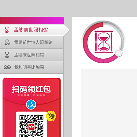
孟婆前世照相馆
孟婆前世情人照相馆
孟婆来世照相馆
我和明星比胸围