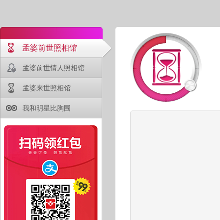
孟婆前世照相馆
孟婆前世情人照相馆
孟婆来世照相馆
我和明星比胸围