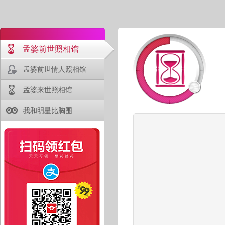
孟婆前世照相馆
孟婆前世情人照相馆
孟婆来世照相馆
我和明星比胸围