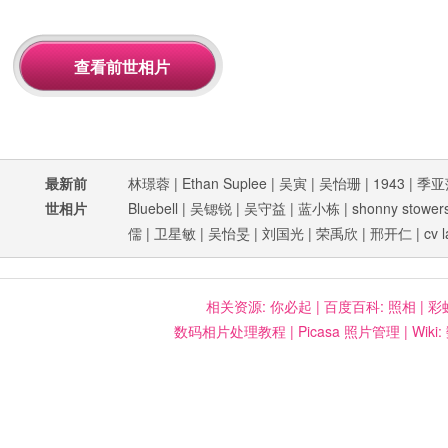
最新前
林璟蓉
|
Ethan Suplee
|
吴寅
|
吴怡珊
|
1943
|
季亚
世相片
Bluebell
|
吴锶锐
|
吴守益
|
蓝小栋
|
shonny stower
儒
|
卫星敏
|
吴怡旻
|
刘国光
|
荣禹欣
|
邢开仁
|
cv l
相关资源:
你必起
|
百度百科: 照相
|
彩
数码相片处理教程
|
Picasa 照片管理
|
Wiki