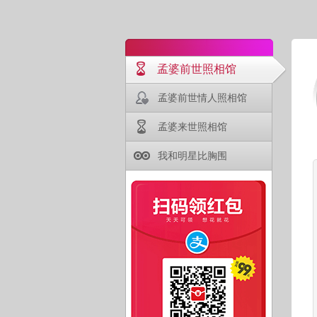
孟婆前世照相馆
孟婆前世情人照相馆
孟婆来世照相馆
我和明星比胸围