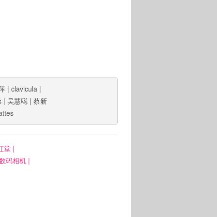
萍
|
clavicula
|
s
|
吴慧聪
|
蔡新
attes
虹堂
|
: 数码相机
|