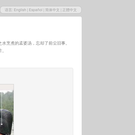
语言:
English
|
Español
|
简体中文
|
正體中文
之水烹煮的孟婆汤，忘却了前尘旧事。
片。