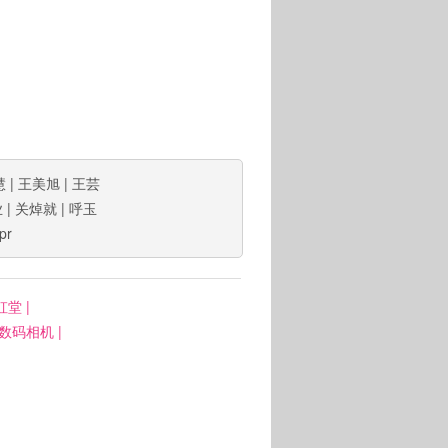
慧
|
王美旭
|
王芸
业
|
关焯就
|
呼玉
pr
虹堂
|
: 数码相机
|