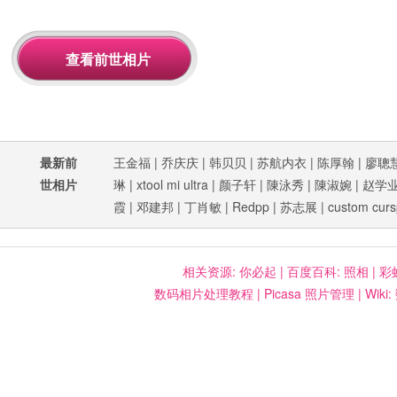
最新前
王金福
|
乔庆庆
|
韩贝贝
|
苏航内衣
|
陈厚翰
|
廖聰
世相片
琳
|
xtool mi ultra
|
颜子轩
|
陳泳秀
|
陳淑婉
|
赵学
霞
|
邓建邦
|
丁肖敏
|
Redpp
|
苏志展
|
custom curs
相关资源:
你必起
|
百度百科: 照相
|
彩
数码相片处理教程
|
Picasa 照片管理
|
Wiki