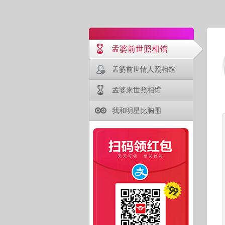
孟婆前世照相馆
孟婆前世情人照相馆
孟婆来世照相馆
我和明星比胸围