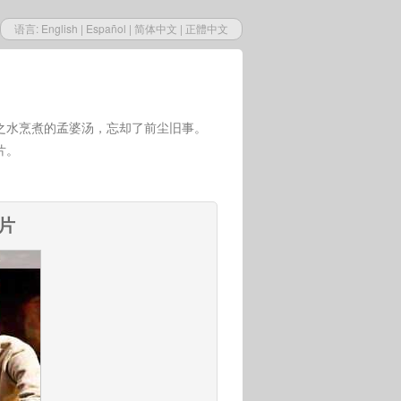
语言:
English
|
Español
|
简体中文
|
正體中文
之水烹煮的孟婆汤，忘却了前尘旧事。
片。
相片