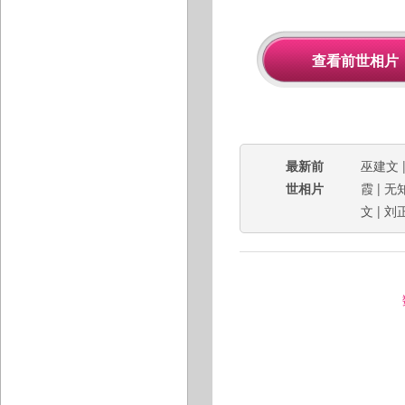
最新前
巫建文
世相片
霞
|
无
文
|
刘