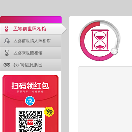
孟婆前世照相馆
孟婆前世情人照相馆
孟婆来世照相馆
我和明星比胸围