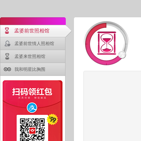
孟婆前世照相馆
孟婆前世情人照相馆
孟婆来世照相馆
我和明星比胸围