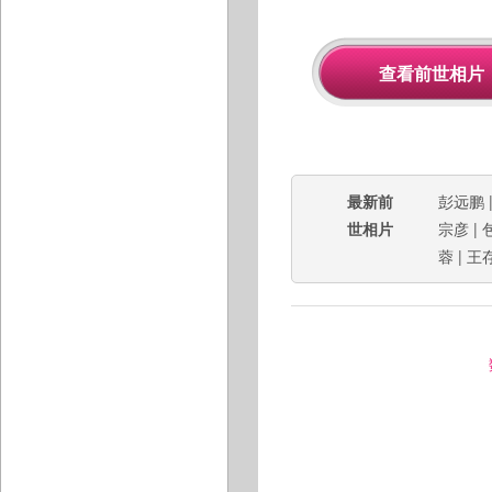
最新前
彭远鹏
世相片
宗彦
|
蓉
|
王