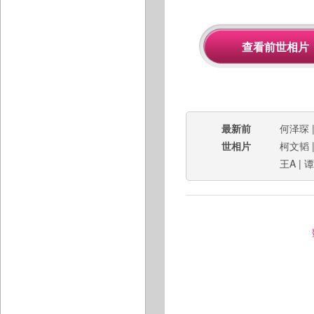
最新前
何泽琛
世相片
柯文韬
王A
|
谭