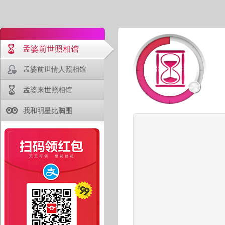
孟婆前世照相馆
孟婆前世情人照相馆
孟婆来世照相馆
我和明星比胸围