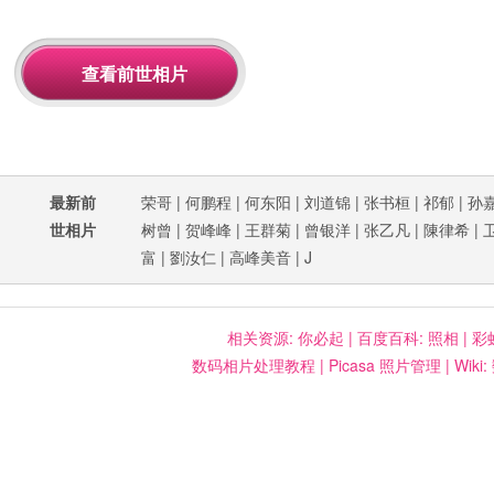
最新前
荣哥
|
何鹏程
|
何东阳
|
刘道锦
|
张书桓
|
祁郁
|
孙
世相片
树曾
|
贺峰峰
|
王群菊
|
曾银洋
|
张乙凡
|
陳律希
|
富
|
劉汝仁
|
高峰美音
|
J
相关资源:
你必起
|
百度百科: 照相
|
彩
数码相片处理教程
|
Picasa 照片管理
|
Wiki