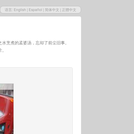
语言:
English
|
Español
|
简体中文
|
正體中文
之水烹煮的孟婆汤，忘却了前尘旧事。
片。