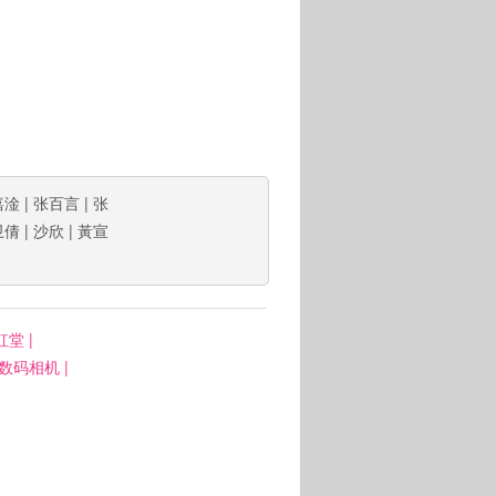
嘉淦
|
张百言
|
张
卫倩
|
沙欣
|
黃宣
虹堂
|
: 数码相机
|