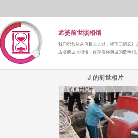
孟婆前世照相馆
我们都曾从奈何桥上走过，喝下三碗忘川
孟婆前世照相馆，保存着你前世的数码相
J 的前世相片