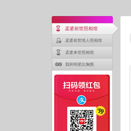
孟婆前世照相馆
孟婆前世情人照相馆
孟婆来世照相馆
我和明星比胸围