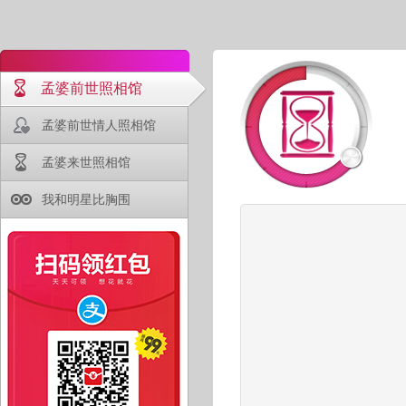
孟婆前世照相馆
孟婆前世情人照相馆
孟婆来世照相馆
我和明星比胸围