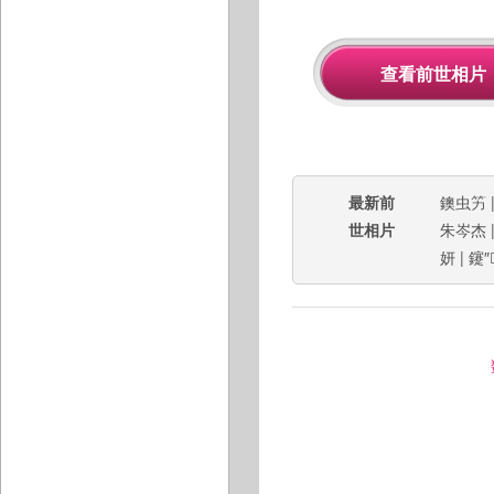
最新前
鐭虫竻
世相片
朱岑杰
妍
|
鑳″