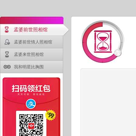
孟婆前世照相馆
孟婆前世情人照相馆
孟婆来世照相馆
我和明星比胸围