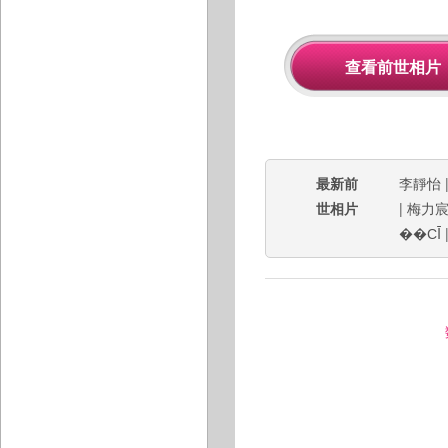
最新前
李靜怡
世相片
|
梅力
��СĪ