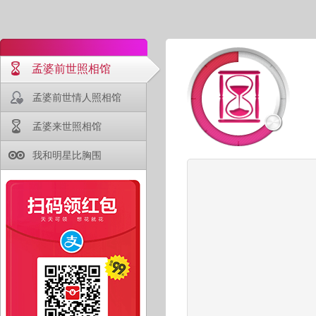
孟婆前世照相馆
孟婆前世情人照相馆
孟婆来世照相馆
我和明星比胸围