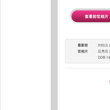
最新前
刘怡云
世相片
莊秀芬
DDB-1