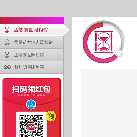
孟婆前世照相馆
孟婆前世情人照相馆
孟婆来世照相馆
我和明星比胸围