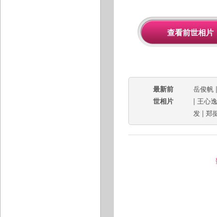
最新前
岳俊帆
世相片
|
王心
发
|
郑