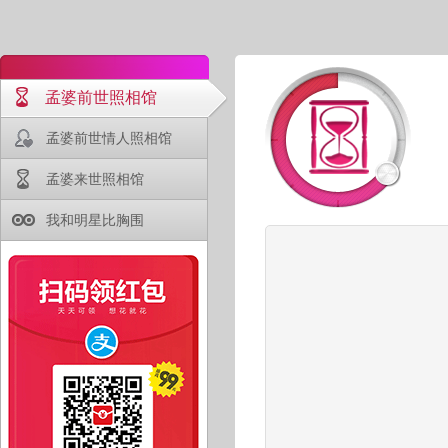
孟婆前世照相馆
孟婆前世情人照相馆
孟婆来世照相馆
我和明星比胸围