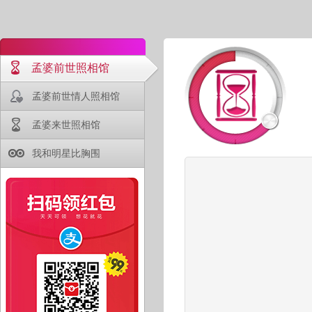
孟婆前世照相馆
孟婆前世情人照相馆
孟婆来世照相馆
我和明星比胸围