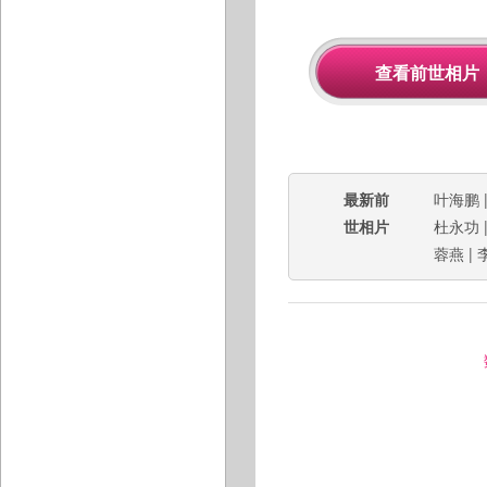
最新前
叶海鹏
世相片
杜永功
蓉燕
|