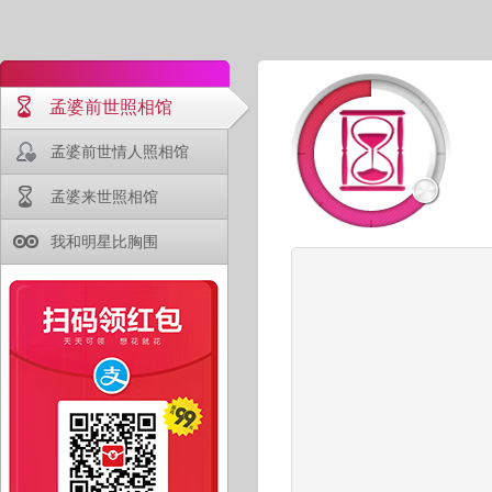
孟婆前世照相馆
孟婆前世情人照相馆
孟婆来世照相馆
我和明星比胸围