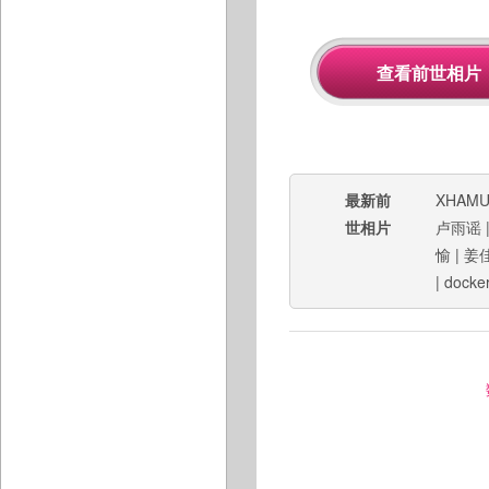
最新前
XHAMU
世相片
卢雨谣
愉
|
姜
|
docker