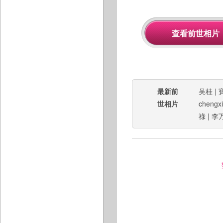
最新前
吴桂
|
世相片
chengx
祿
|
李