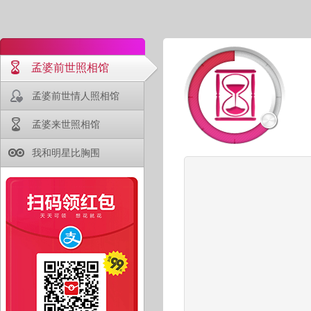
孟婆前世照相馆
孟婆前世情人照相馆
孟婆来世照相馆
我和明星比胸围