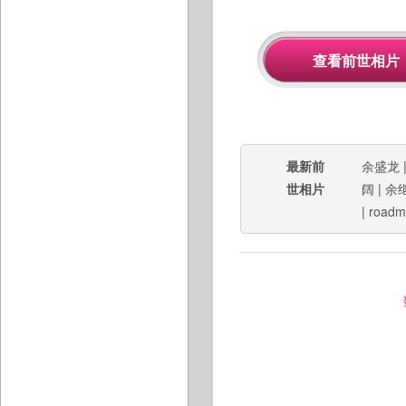
最新前
余盛龙
世相片
阔
|
余
|
roadm