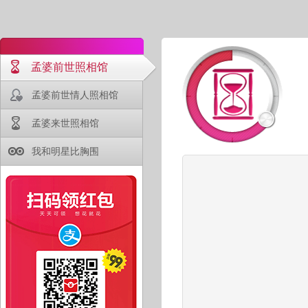
孟婆前世照相馆
孟婆前世情人照相馆
孟婆来世照相馆
我和明星比胸围