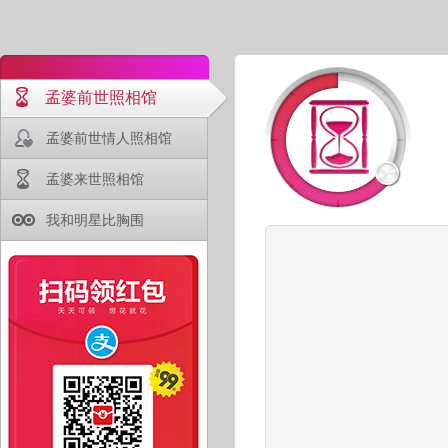
孟婆前世照相馆
孟婆前世情人照相馆
孟婆来世照相馆
我和明星比胸围