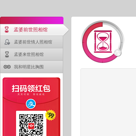
孟婆前世照相馆
孟婆前世情人照相馆
孟婆来世照相馆
我和明星比胸围