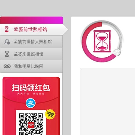
孟婆前世照相馆
孟婆前世情人照相馆
孟婆来世照相馆
我和明星比胸围