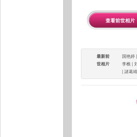
最新前
国艳婷
世相片
李樵
|
|
諸葛