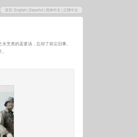
语言:
English
|
Español
|
简体中文
|
正體中文
之水烹煮的孟婆汤，忘却了前尘旧事。
片。