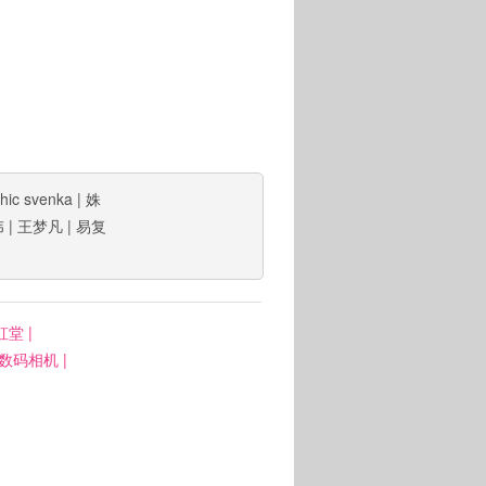
hic svenka
|
姝
伟
|
王梦凡
|
易复
虹堂
|
: 数码相机
|