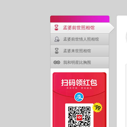
孟婆前世照相馆
孟婆前世情人照相馆
孟婆来世照相馆
我和明星比胸围