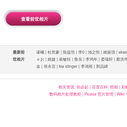
最新前
谌曦
|
杜世豪
|
陈益培
|
李0
|
池之恒
|
姬振强
|
akas
世相片
ｅお
|
姬婕
|
崔敏钰
|
鲁东
|
李鸿年
|
娄瑞轩
|
蔡洪
金
|
张永言
|
kia stinger
|
李鴻裕
|
郭品緯
相关资源:
你必起
|
百度百科: 照相
|
彩
数码相片处理教程
|
Picasa 照片管理
|
Wiki