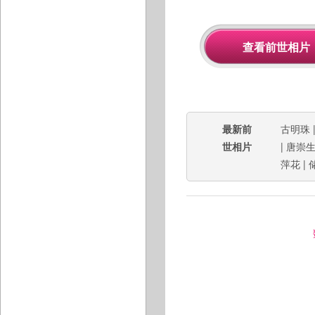
最新前
古明珠
世相片
|
唐崇
萍花
|