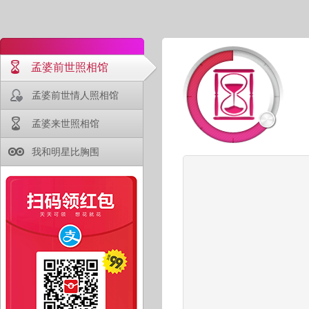
孟婆前世照相馆
孟婆前世情人照相馆
孟婆来世照相馆
我和明星比胸围