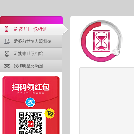
孟婆前世照相馆
孟婆前世情人照相馆
孟婆来世照相馆
我和明星比胸围