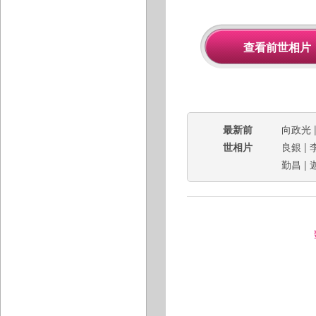
最新前
向政光
世相片
良銀
|
勤昌
|