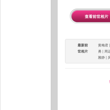
最新前
黄梅君
世相片
勇
|
周
雅静
|