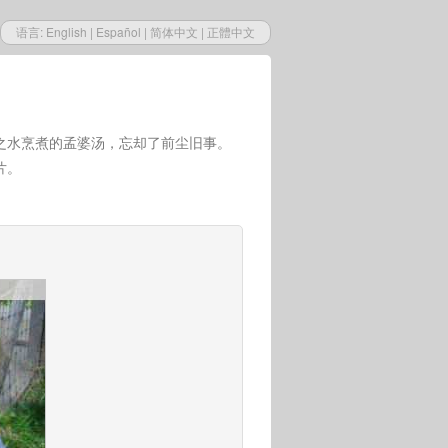
语言:
English
|
Español
|
简体中文
|
正體中文
之水烹煮的孟婆汤，忘却了前尘旧事。
片。