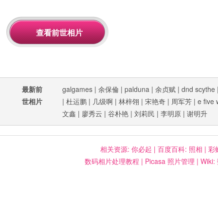
最新前
galgames
|
余保倫
|
palduna
|
余贞赋
|
dnd scythe
世相片
|
杜运鹏
|
几级啊
|
林梓翎
|
宋艳奇
|
周军芳
|
e five 
文鑫
|
廖秀云
|
谷朴艳
|
刘莉民
|
李明原
|
谢明升
相关资源:
你必起
|
百度百科: 照相
|
彩
数码相片处理教程
|
Picasa 照片管理
|
Wiki