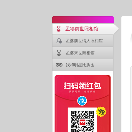
孟婆前世照相馆
孟婆前世情人照相馆
孟婆来世照相馆
我和明星比胸围