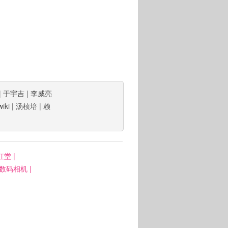
|
于宇吉
|
李威亮
wiki
|
汤桢培
|
赖
虹堂
|
: 数码相机
|