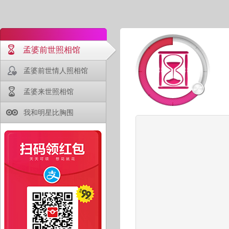
孟婆前世照相馆
孟婆前世情人照相馆
孟婆来世照相馆
我和明星比胸围