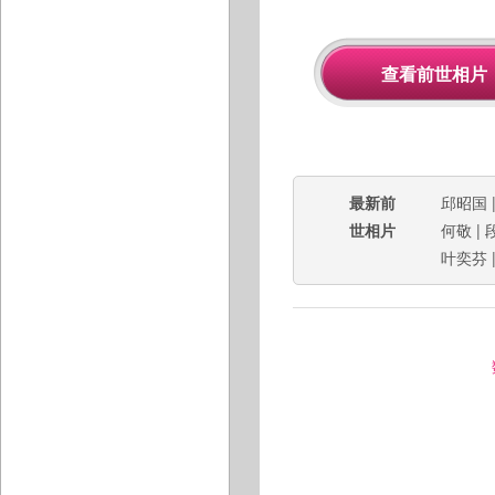
最新前
邱昭国
世相片
何敬
|
叶奕芬