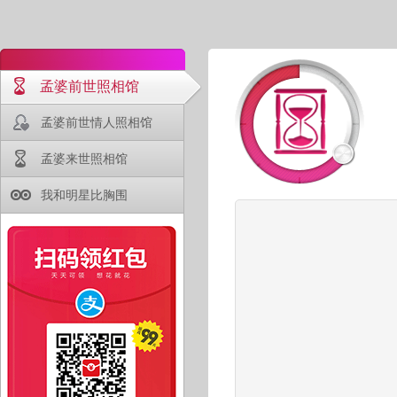
孟婆前世照相馆
孟婆前世情人照相馆
孟婆来世照相馆
我和明星比胸围