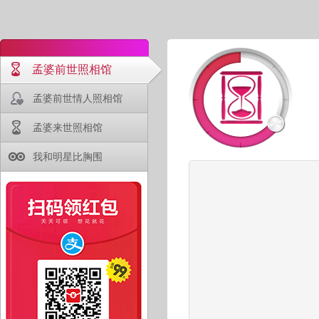
孟婆前世照相馆
孟婆前世情人照相馆
孟婆来世照相馆
我和明星比胸围