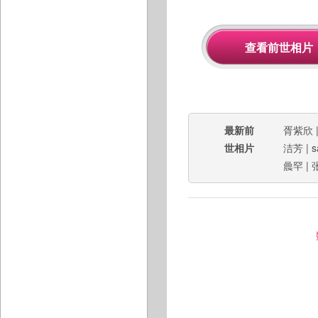
最新前
胥紫欣
世相片
洁芳
|
s
曟罕
|