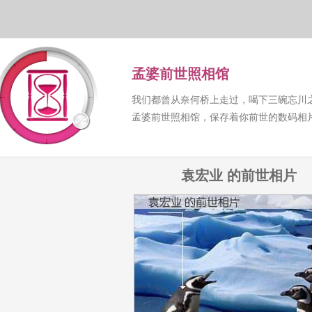
孟婆前世照相馆
我们都曾从奈何桥上走过，喝下三碗忘川
孟婆前世照相馆，保存着你前世的数码相
袁宏业 的前世相片