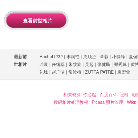
最新前
Rachel1232
|
李炯艳
|
周顺贤
|
章蓉
|
小静静
|
夏侯
世相片
若璇
|
任绪翠
|
朱致旋
|
吴起
|
张健民
|
郑秀琼
|
黄
礼峰
|
赵广洁
|
常汝榕
|
ZUTTA PATRE
|
袁宏业
相关资源:
你必起
|
百度百科: 照相
|
彩
数码相片处理教程
|
Picasa 照片管理
|
Wiki