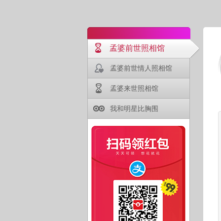
孟婆前世照相馆
孟婆前世情人照相馆
孟婆来世照相馆
我和明星比胸围