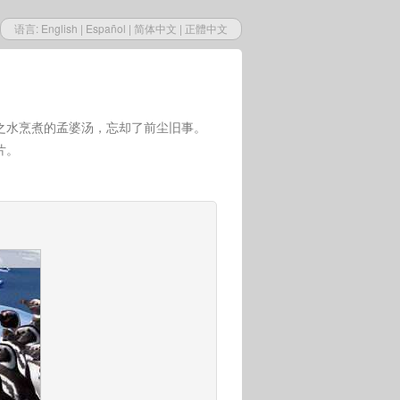
语言:
English
|
Español
|
简体中文
|
正體中文
之水烹煮的孟婆汤，忘却了前尘旧事。
片。