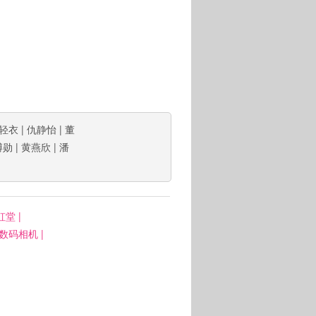
轻衣
|
仇静怡
|
董
博勋
|
黄燕欣
|
潘
虹堂
|
: 数码相机
|