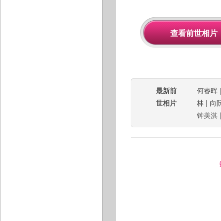
最新前
何睿晖
世相片
林
|
向
钟美淇