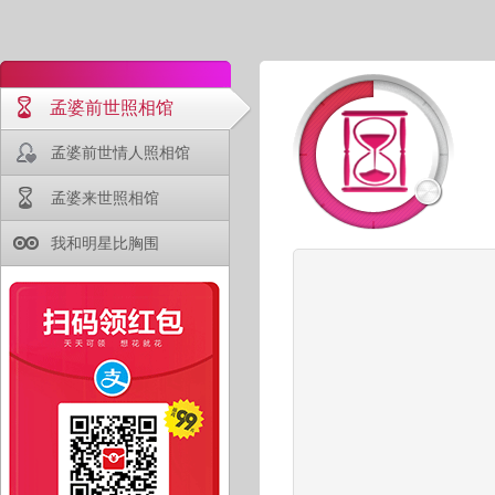
孟婆前世照相馆
孟婆前世情人照相馆
孟婆来世照相馆
我和明星比胸围