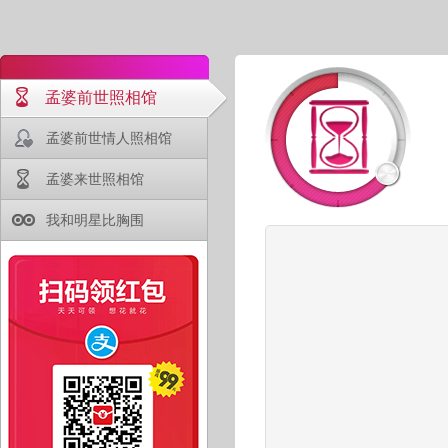
孟婆前世照相馆
孟婆前世情人照相馆
孟婆来世照相馆
我和明星比胸围