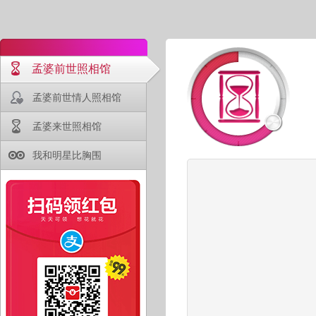
孟婆前世照相馆
孟婆前世情人照相馆
孟婆来世照相馆
我和明星比胸围