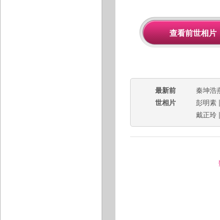
最新前
秦坤浩
世相片
彭明素
戴正玲