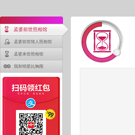
孟婆前世照相馆
孟婆前世情人照相馆
孟婆来世照相馆
我和明星比胸围