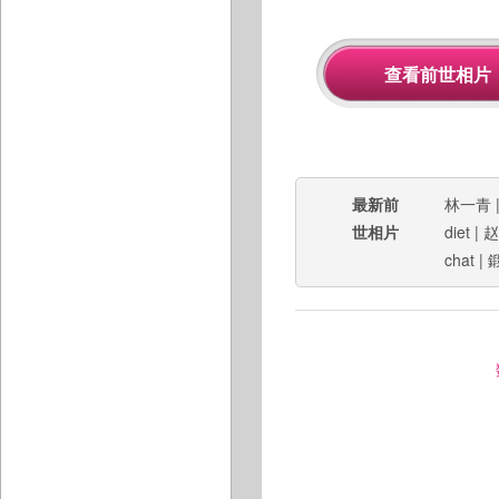
最新前
林一青
世相片
diet
|
赵
chat
|