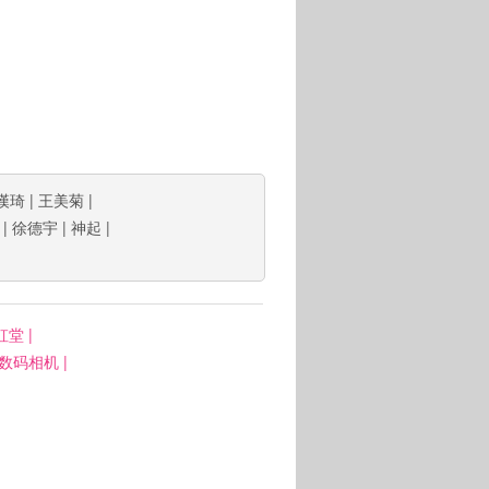
漢琦
|
王美菊
|
|
徐德宇
|
神起
|
虹堂
|
: 数码相机
|