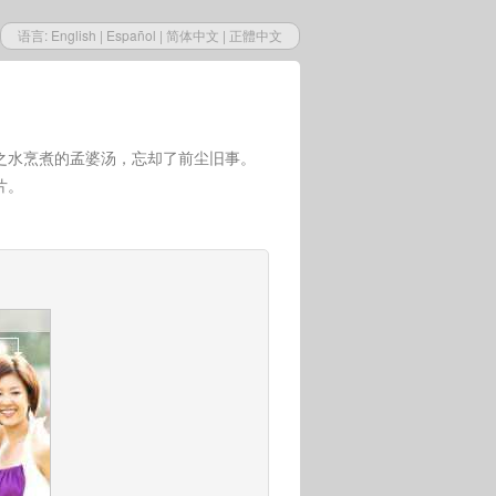
语言:
English
|
Español
|
简体中文
|
正體中文
之水烹煮的孟婆汤，忘却了前尘旧事。
片。