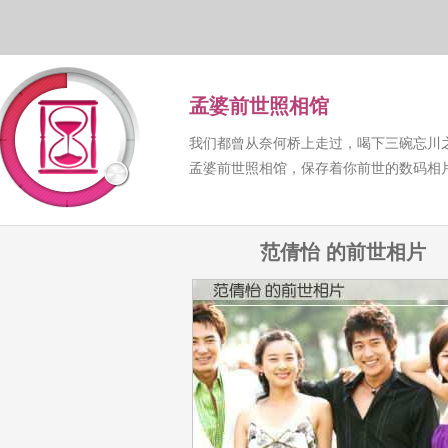
孟婆前世照相馆
我们都曾从奈何桥上走过，喝下三碗忘川
孟婆前世照相馆，保存着你前世的数码相
范倩怡 的前世相片