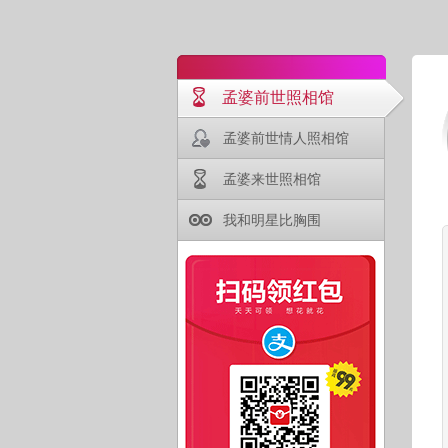
孟婆前世照相馆
孟婆前世情人照相馆
孟婆来世照相馆
我和明星比胸围