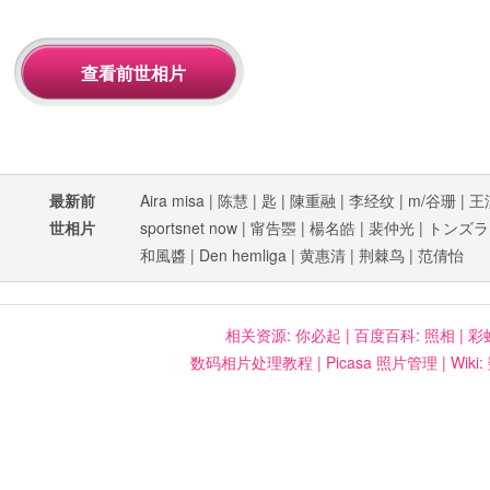
最新前
Aira misa
|
陈慧
|
匙
|
陳重融
|
李经纹
|
m/谷珊
|
王
世相片
sportsnet now
|
甯告瞾
|
楊名皓
|
裴仲光
|
トンズラ
和風醬
|
Den hemliga
|
黄惠清
|
荆棘鸟
|
范倩怡
相关资源:
你必起
|
百度百科: 照相
|
彩
数码相片处理教程
|
Picasa 照片管理
|
Wiki