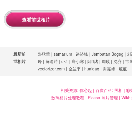
最新前
魯耿華
|
samarium
|
谈济锋
|
Jembatan Bogeg
|
刘
世相片
峰
|
黄瑜芹
|
ok1
|
唐小寒
|
閮洘
|
周瑛
|
沈齐
|
韦
vectorizor.com
|
全兰平
|
huaidaq
|
谢嘉峰
|
舵舵
相关资源:
你必起
|
百度百科: 照相
|
彩
数码相片处理教程
|
Picasa 照片管理
|
Wiki