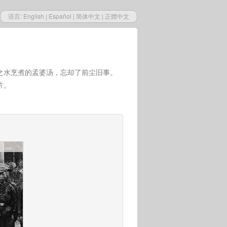
语言:
English
|
Español
|
简体中文
|
正體中文
之水烹煮的孟婆汤，忘却了前尘旧事。
片。