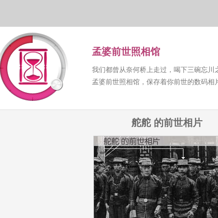
孟婆前世照相馆
我们都曾从奈何桥上走过，喝下三碗忘川
孟婆前世照相馆，保存着你前世的数码相
舵舵 的前世相片