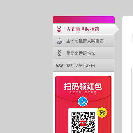
孟婆前世照相馆
孟婆前世情人照相馆
孟婆来世照相馆
我和明星比胸围