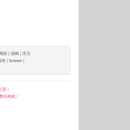
禹彤
|
汤斌
|
庄元
国华
|
forever
|
虹堂
|
: 数码相机
|