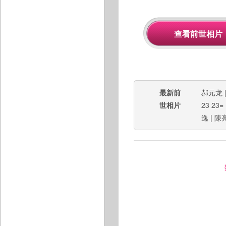
最新前
郝元龙
世相片
23 23=
逸
|
陳