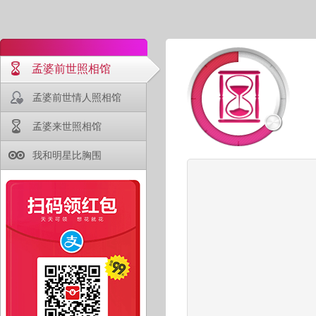
孟婆前世照相馆
孟婆前世情人照相馆
孟婆来世照相馆
我和明星比胸围