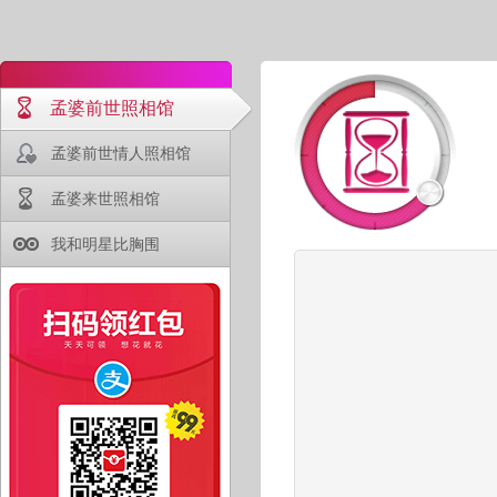
孟婆前世照相馆
孟婆前世情人照相馆
孟婆来世照相馆
我和明星比胸围