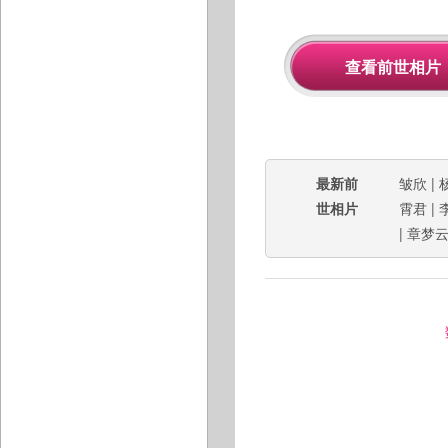
最新前
皱欣
|
世相片
霄君
|
|
章梦