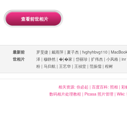
最新前
罗旻捷
|
戴雨萍
|
夏子杰
|
fvghyhbvg110
|
MacBook
世相片
泽
|
穆静然
|
�}�家
|
岱丽珍
|
扩伟杰
|
小风格
|
inr
粉
|
马归航
|
王艺华
|
王禎堂
|
范振儒
|
程树
相关资源:
你必起
|
百度百科: 照相
|
彩
数码相片处理教程
|
Picasa 照片管理
|
Wiki