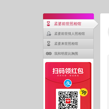
孟婆前世照相馆
孟婆前世情人照相馆
孟婆来世照相馆
我和明星比胸围