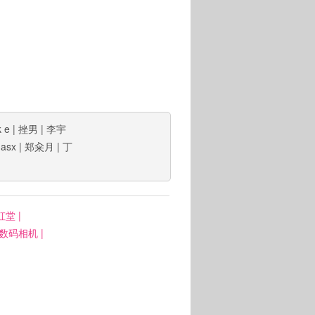
 e
|
挫男
|
李宇
 asx
|
郑籴月
|
丁
虹堂
|
: 数码相机
|