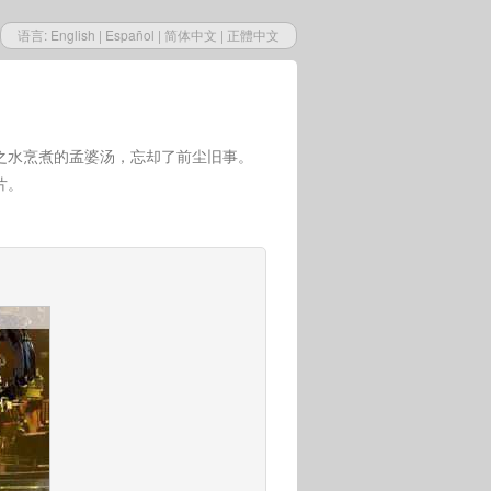
语言:
English
|
Español
|
简体中文
|
正體中文
之水烹煮的孟婆汤，忘却了前尘旧事。
片。