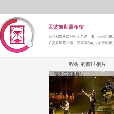
孟婆前世照相馆
我们都曾从奈何桥上走过，喝下三碗忘川
孟婆前世照相馆，保存着你前世的数码相
程树 的前世相片