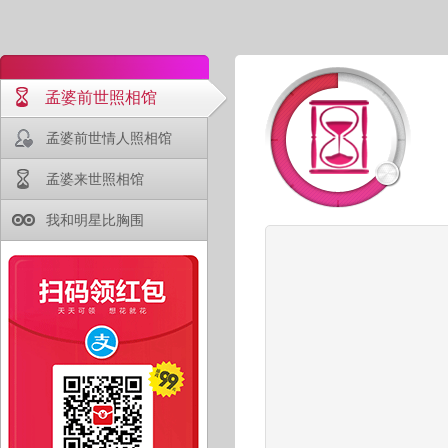
孟婆前世照相馆
孟婆前世情人照相馆
孟婆来世照相馆
我和明星比胸围