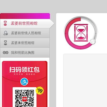
孟婆前世照相馆
孟婆前世情人照相馆
孟婆来世照相馆
我和明星比胸围