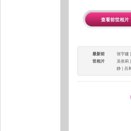
最新前
张宇建
世相片
吴依莉
静
|
吕