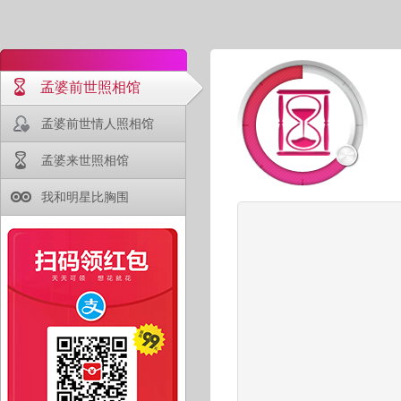
孟婆前世照相馆
孟婆前世情人照相馆
孟婆来世照相馆
我和明星比胸围