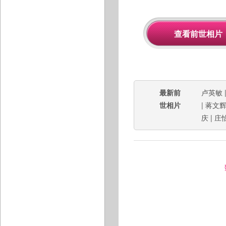
最新前
卢英敏
世相片
|
蒋文
庆
|
庄