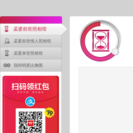
孟婆前世照相馆
孟婆前世情人照相馆
孟婆来世照相馆
我和明星比胸围