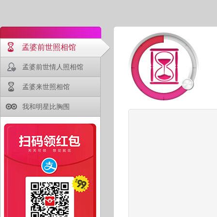
孟婆前世照相馆
孟婆前世情人照相馆
孟婆来世照相馆
我和明星比胸围