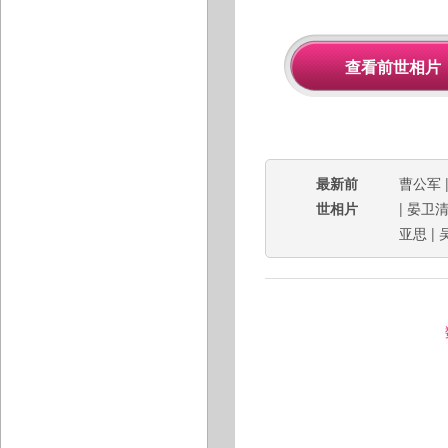
最新前
曹公军
世相片
|
晏卫
亚思
|