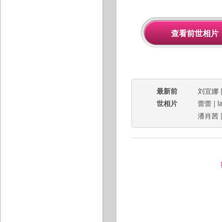
最新前
刘宜娜
世相片
蕾蕾
|
l
潘肖茜