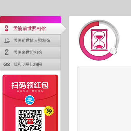
孟婆前世照相馆
孟婆前世情人照相馆
孟婆来世照相馆
我和明星比胸围