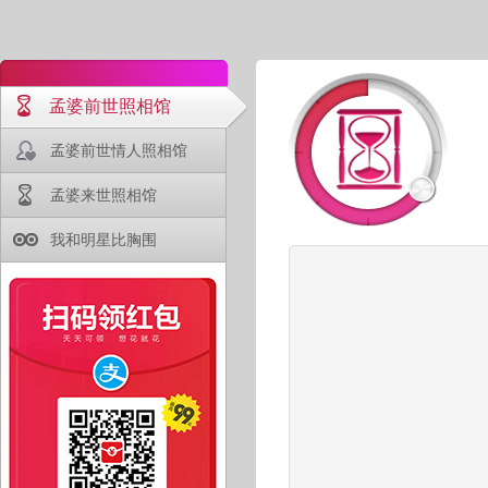
孟婆前世照相馆
孟婆前世情人照相馆
孟婆来世照相馆
我和明星比胸围