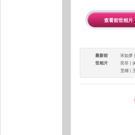
最新前
宋如梦
世相片
奕菲
|
旻穗
|